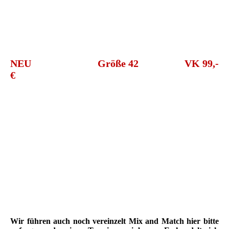
ED059 Novia Dàrt k
ED059 Novia Dàrt j k
ED059 Novia Dàrt h k
NEU Größe 42 VK 99
,-
€
mmsa-1
mmsa
mmsa-2
Wir führen auch noch vereinzelt Mix and Match hier bitte