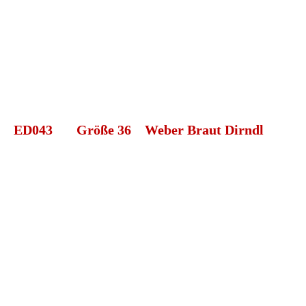
ED016 Brautdrindl o k
ED043 Größe 36 Weber Braut Dirndl