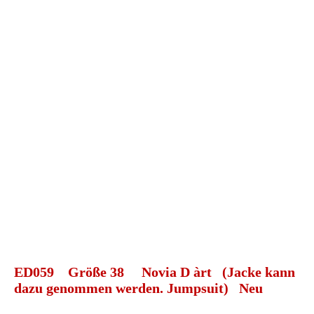
ED058 Jumpsuit h k
ED059 Größe 38 Novia D àrt (Jacke kann
dazu genommen werden. Jumpsuit) Neu