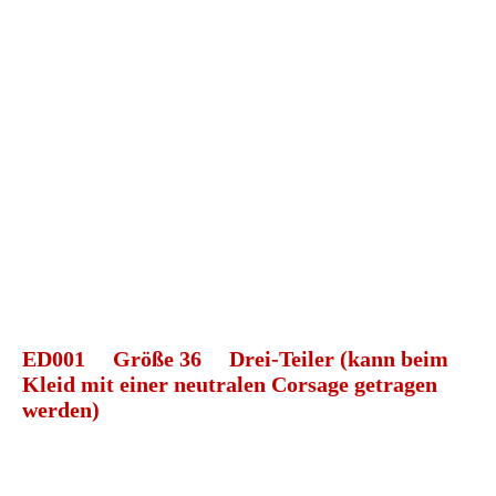
ED043 Weber Dirndl v k
ED043 Weber Dirndl o k
ED043 Weber Dirndl h k
ED001 Größe 36 Drei-Teiler (kann beim
Kleid mit einer neutralen Corsage getragen
werden)
ED001 Set mit Kleid k